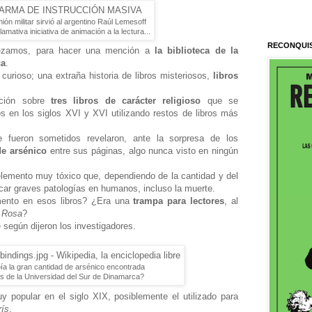
ón militar sirvió al argentino Raúl Lemesoff
lamativa iniciativa de animación a la lectura...
RECONQUI
ezamos, para hacer una mención a
la biblioteca de la
ca
.
urioso; una extraña historia de libros misteriosos,
libros
ación sobre
tres libros de carácter religioso
que se
 en los siglos XVI y XVI utilizando restos de libros más
 fueron sometidos revelaron, ante la sorpresa de los
de arsénico
entre sus páginas, algo nunca visto en ningún
elemento muy tóxico que, dependiendo de la cantidad y del
car graves patologías en humanos, incluso la muerte.
mento en esos libros? ¿Era una
trampa para lectores
, al
a Rosa
?
 según dijeron los investigadores.
ía la gran cantidad de arsénico encontrada
ros de la Universidad del Sur de Dinamarca?
 popular en el siglo XIX, posiblemente el utilizado para
rís
.