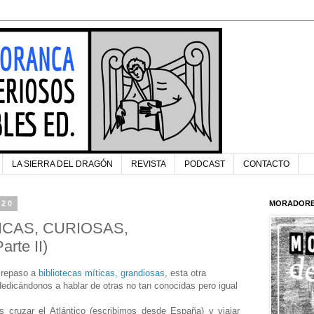
LA SIERRA DEL DRAGÓN
REVISTA
PODCAST
CONTACTO
020
MORADORE
ICAS, CURIOSAS,
rte II)
 repaso a
bibliotecas míticas, grandiosas
, esta otra
dedicándonos a hablar de otras no tan conocidas pero igual
s cruzar el Atlántico (escribimos desde España) y viajar