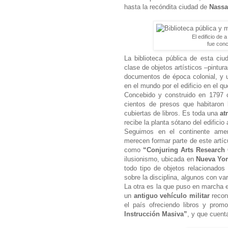
hasta la recóndita ciudad de
Nassa
El edificio de
fue conc
La biblioteca pública de esta ci
clase de objetos artísticos ‒pintu
documentos de época colonial, y u
en el mundo por el edificio en el qu
Concebido y construido en 179
cientos de presos que habitaron
cubiertas de libros. Es toda una
at
recibe la planta sótano del edificio
Seguimos en el continente ameri
merecen formar parte de este artíc
como
“Conjuring Arts Research 
ilusionismo, ubicada en
Nueva Yo
todo tipo de objetos relacionados 
sobre la disciplina, algunos con va
La otra es la que puso en marcha e
un
antiguo vehículo militar
reconv
el país ofreciendo libros y prom
Instrucción Masiva”
, y que cuent