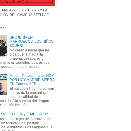
 MAGOS DE ASTURIAS Y LA
CIÓN DEL CAMPUS STELLAE
los
BRUJERÍA EN
MARRUECOS: LOS NIÑOS
ZOUHRI
No crean a nadie que les
diga que la magia, la
brujería, desapareció
mente en aquellos lugares que
 quedaron bajo el domi...
Marcus Polvoranca en HOY
POR HOY MADRID SIERRA
EN Cadena SER
El pasado 31 de marzo, con
motivo de la presentación
en la localidad de
ma de 'A la sombra del dragón:
ximación herméti...
ÓBAL COLÓN, ¿TEMPLARIO?
as cruces rojas de las carabelas
 un recuerdo del pasado
o del Almirante? Los enigmas que