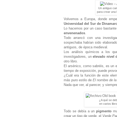
Un antiguo cami
para crear una l
Volvemos a Europa, donde emp
Universidad del Sur de Dinamar
Lo hacemos por un caso bastante c
envenenados
.
Todo arrancó con una investig
sospechaba habían sido elaborados
antiguos, de época medieval.
Los análisis químicos a los que
investigadores, un
elevado nivel 
otro libro.
El arsénico, como sabréis, es un 
tiempo de exposición, puede provo
¿Cuál era la función de este ele
más puro estilo de
El nombre de l
Nada que ver, al parecer, y siempre
¿A qué se deb
en varios lib
Todo se debía a un
pigmento
muy
crear un tipo de verde, el
Verde Pa