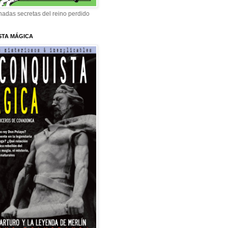
adas secretas del reino perdido
STA MÁGICA