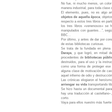
No fue, ni mucho menos, un color r
manera industrial, para toda clase 
El elemento, pues, no es algo a
objetos de aquella época
; objeto
respecto a estos tres libros en par
los tres libros «venenosos» se h
manipulados con guantes…”, según 
BBC…
Por último, y antes de dar por con
de estas bibliotecas curiosas.
Se trata de la fundada en plena
Daraya
, y que logró, en mitad d
procedentes de
bibliotecas públ
destruidos, para el uso y la instr
como una forma de proteger ese 
alguna clase de motivación de cara
aquel infierno de odio y destrucción
Las crónicas elogiaron el heroís
arriesgar su vida
transportando lib
Se hizo hasta un documental para 
hay una traducción al castellano‒
corto.
Vaya para ellos nuestro más fuer