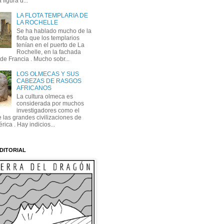
 figura d...
LA FLOTA TEMPLARIA DE
LA ROCHELLE
Se ha hablado mucho de la
flota que los templarios
tenían en el puerto de La
Rochelle, en la fachada
 de Francia . Mucho sobr...
LOS OLMECAS Y SUS
CABEZAS DE RASGOS
AFRICANOS
La cultura olmeca es
considerada por muchos
investigadores como el
 las grandes civilizaciones de
ica . Hay indicios...
DITORIAL