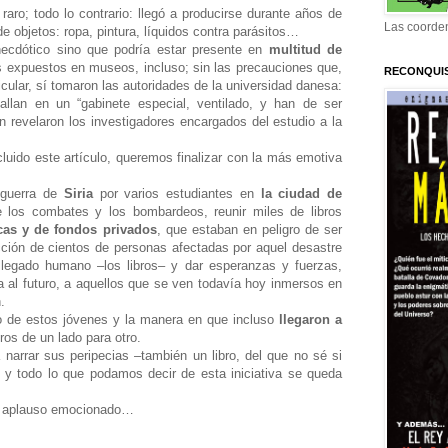
aro; todo lo contrario: llegó a producirse durante años de
Las coorden
de objetos: ropa, pintura, líquidos contra parásitos…
necdótico sino que podría estar presente en
multitud de
s expuestos en museos, incluso; sin las precauciones que,
RECONQUI
ticular, sí tomaron las autoridades de la universidad danesa:
allan en un “gabinete especial, ventilado, y han de ser
revelaron los investigadores encargados del estudio a la
cluido este artículo, queremos finalizar con la más emotiva
 guerra de
Siria
por varios estudiantes en
la ciudad de
e los combates y los bombardeos, reunir miles de libros
icas y de fondos privados
, que estaban en peligro de ser
ucción de cientos de personas afectadas por aquel desastre
legado humano ‒los libros‒ y dar esperanzas y fuerzas,
 al futuro, a aquellos que se ven todavía hoy inmersos en
.
mo de estos jóvenes y la manera en que incluso
llegaron a
ros de un lado para otro.
narrar sus peripecias ‒también un libro, del que no sé si
, y todo lo que podamos decir de esta iniciativa se queda
te aplauso emocionado…