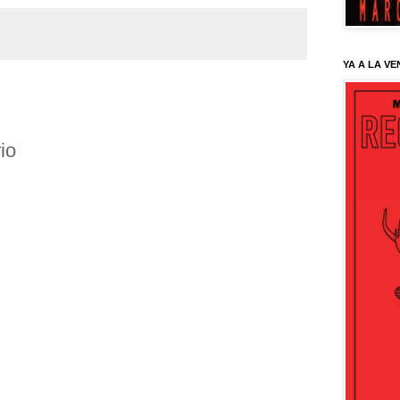
YA A LA VE
io