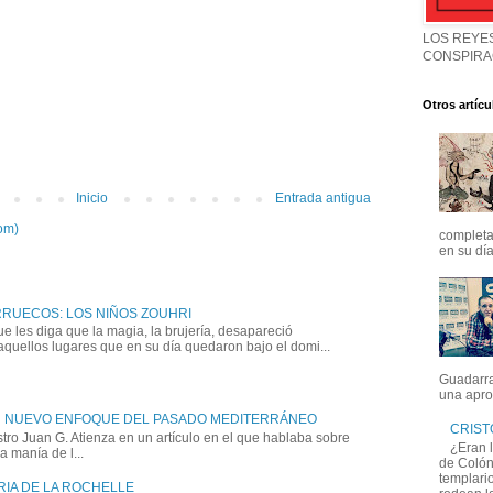
LOS REYES
CONSPIRA
Otros artícu
Inicio
Entrada antigua
om)
completa
en su día
RRUECOS: LOS NIÑOS ZOUHRI
e les diga que la magia, la brujería, desapareció
quellos lugares que en su día quedaron bajo el domi...
Guadarra
una apro
N NUEVO ENFOQUE DEL PASADO MEDITERRÁNEO
CRIST
ro Juan G. Atienza en un artículo en el que hablaba sobre
¿Eran l
 manía de l...
de Colón
templari
RIA DE LA ROCHELLE