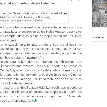
u, en el archipiélago de las Bahamas
.
 a biblioteca pública de Nassau, en Bahamas,
ebido en su origen como una cárcel...
udad, que alberga además un interesante museo con toda
ras, materiales procedentes de los indios Arawak‒, así como
na completísima colección de viejos periódicos, es única
Buscador
e se asienta.
7 como
cárcel
, durante más de dos siglos fue el hogar de
 las celdas que hoy en día ocupan estanterías y baldas
racción turística
, además; como curiosidad, el nombre que
 aún hoy en día: la "mazmorra"...
cano para hablar de dos interesantes bibliotecas que
ulo por diversas razones. Una es la ubicada en el conocido
Center”
, que es una institución dedicada a la
magia
, y el
rk
, y que, además de poner a disposición de sus visitantes
con este arte, alberga una importante colección de libros
rios siglos de antigüedad.
n argentina un tipo llamado Raúl Lemesoff, que a bordo de
ertido en biblioteca ambulante, se propuso viajar por todo
oviendo la lectura en una iniciativa que llamó
“Arma de
a con su propia página
web
.