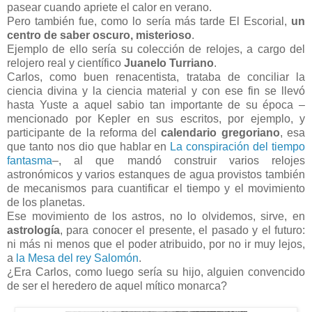
pasear cuando apriete el calor en verano.
Pero también fue, como lo sería más tarde El Escorial,
un
centro de saber oscuro, misterioso
.
Ejemplo de ello sería su colección de relojes, a cargo del
relojero real y científico
Juanelo Turriano
.
Carlos, como buen renacentista, trataba de conciliar la
ciencia divina y la ciencia material y con ese fin se llevó
hasta Yuste a aquel sabio tan importante de su época ‒
mencionado por Kepler en sus escritos, por ejemplo, y
participante de la reforma del
calendario gregoriano
, esa
que tanto nos dio que hablar en
La conspiración del tiempo
fantasma
‒, al que mandó construir varios relojes
astronómicos y varios estanques de agua provistos también
de mecanismos para cuantificar el tiempo y el movimiento
de los planetas.
Ese movimiento de los astros, no lo olvidemos, sirve, en
astrología
, para conocer el presente, el pasado y el futuro:
ni más ni menos que el poder atribuido, por no ir muy lejos,
a
la Mesa del rey Salomón
.
¿Era Carlos, como luego sería su hijo, alguien convencido
de ser el heredero de aquel mítico monarca?