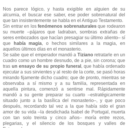
Nos parece lógico, y hasta exigible en alguien de su
alcurnia, el buscar ese saber, ese poder sobrenatural del
que tan insistentemente se habla en el Antiguo Testamento.
Sin entrar en los
fenómenos sobrenaturales
que rodearon
su muerte ‒pájaros que ladraban, sombras extrañas de
seres embozados que hacían presagiar su último aliento‒ sí
que
había magia
, o hechos similares a la magia, en
aquellos últimos días en el monasterio.
Se sabe que el emperador mandó a
Tiziano
retratarle en un
cuadro como un hombre desnudo, de a pie, sin corona; que
tras
un ensayo de su propio funeral
, que había ordenado
ejecutar a sus sirvientes y al resto de la corte, se pasó horas
mirando fijamente dicho cuadro; que de pronto, mientras se
observaba a sí mismo y a su familia, representada en
aquella pintura, comenzó a sentirse mal. Rápidamente
mandó a su gente preparar su cuarto ‒estratégicamente
situado junto a la basílica del monasterio‒, y que poco
después, recordando tal vez a la que había sido el gran
amor de su vida ‒la desdichada Isabel de Portugal, muerta
con tan solo treinta y cinco años‒ moría entre rezos,
plegarias, y el silencio de los bosques y valles de