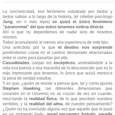
La sincronicidad, ese fenómeno estudiado por tantos y
tantos sabios a lo largo de la historia, (el célebre psicólogo
Jung
, sin ir más lejos)
es quizá el único fenómeno
“paranormal” del que todos tenemos noticia directa
.
Ahí sí que no dependemos de nadie sino de nosotros
mismos.
Todos acumulamos al menos una experiencia de este tipo.
Una anécdota por la que
el destino nos sorprende
poniéndonos cosas en el camino demasiado relacionadas
entre sí como para pasarlas por alto.
Casualidades
, zanjan los
escépticos
, arrebatándole a la
vida esa poesía y esa maravilla de lo desconocido que es lo
más interesante que tenemos, lo único que quizá merezca
la pena de verdad estudiar.
Y es que, ¿quién se resiste a pensar que, tal y como apunta
Stephen Hawking
, las diferentes dimensiones que
conviven en el Universo no se cruzan de vez en cuando,
mezclando la
realidad física
, de lo que perciben nuestros
sentidos, y la
realidad del alma
, de nuestro pensamiento?
¿Quién no ha concluido alguna vez que aquello que le pasó
en un momento dado,
aquel encuentro fortuito, aquella