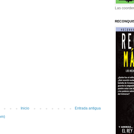
Las coorden
RECONQUI
Inicio
Entrada antigua
om)