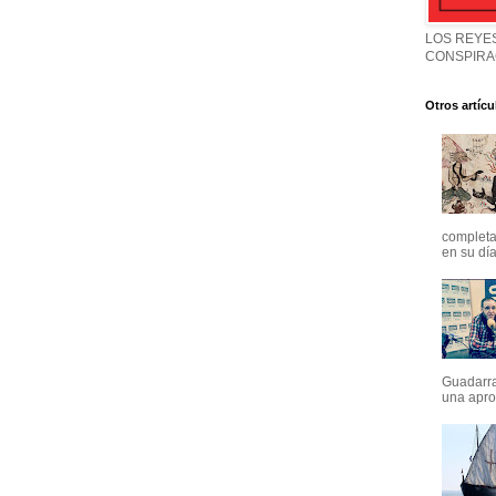
LOS REYES
CONSPIRA
Otros artícu
completa
en su día
Guadarra
una apro