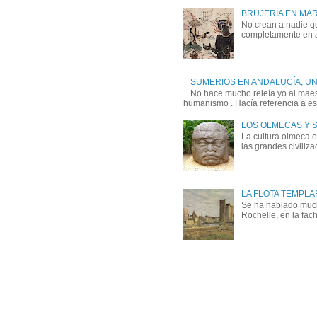
BRUJERÍA EN MA
No crean a nadie qu
completamente en a
SUMERIOS EN ANDALUCÍA, U
No hace mucho releía yo al maest
humanismo . Hacía referencia a esa
LOS OLMECAS Y 
La cultura olmeca 
las grandes civiliz
LA FLOTA TEMPLA
Se ha hablado mucho
Rochelle, en la fach