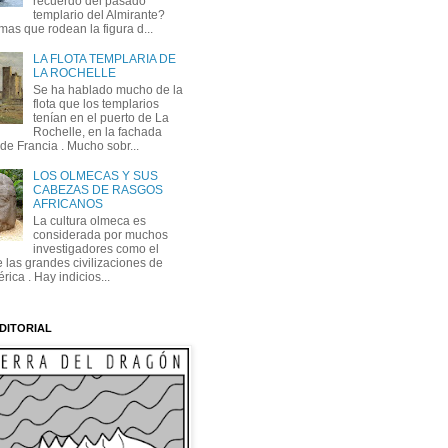
recuerdo del pasado
templario del Almirante?
mas que rodean la figura d...
LA FLOTA TEMPLARIA DE
LA ROCHELLE
Se ha hablado mucho de la
flota que los templarios
tenían en el puerto de La
Rochelle, en la fachada
 de Francia . Mucho sobr...
LOS OLMECAS Y SUS
CABEZAS DE RASGOS
AFRICANOS
La cultura olmeca es
considerada por muchos
investigadores como el
 las grandes civilizaciones de
ica . Hay indicios...
DITORIAL