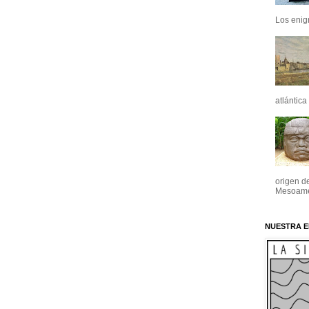
Los enig
atlántica
origen de
Mesoamér
NUESTRA E