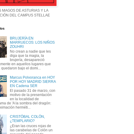
 MAGOS DE ASTURIAS Y LA
CIÓN DEL CAMPUS STELLAE
los
BRUJERÍA EN
MARRUECOS: LOS NIÑOS
ZOUHRI
No crean a nadie que les
diga que la magia, la
brujería, desapareció
mente en aquellos lugares que
 quedaron bajo el domi...
Marcus Polvoranca en HOY
POR HOY MADRID SIERRA
EN Cadena SER
El pasado 31 de marzo, con
motivo de la presentación
en la localidad de
ma de 'A la sombra del dragón:
ximación herméti...
CRISTÓBAL COLÓN,
¿TEMPLARIO?
¿Eran las cruces rojas de
las carabelas de Colón un