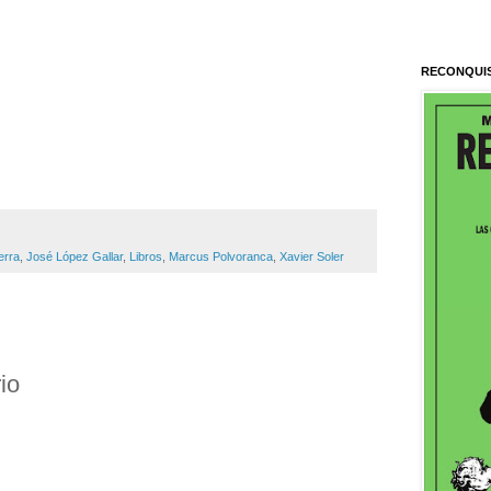
RECONQUI
erra
,
José López Gallar
,
Libros
,
Marcus Polvoranca
,
Xavier Soler
io