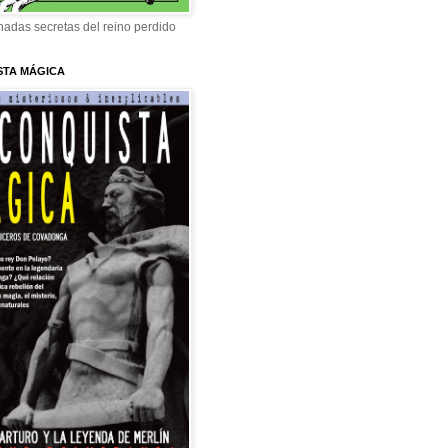
adas secretas del reino perdido
STA MÁGICA