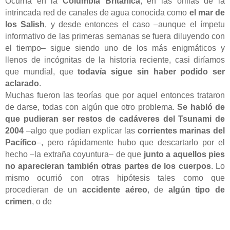
Ocurría en la
Columbia Británica
, en las orillas de la
intrincada red de canales de agua conocida como
el mar de
los Salish
, y desde entonces el caso –aunque el ímpetu
informativo de las primeras semanas se fuera diluyendo con
el tiempo– sigue siendo uno de los más enigmáticos y
llenos de incógnitas de la historia reciente, casi diríamos
que mundial, que
todavía sigue sin haber podido ser
aclarado
.
Muchas fueron las teorías que por aquel entonces trataron
de darse, todas con algún que otro problema.
Se habló de
que pudieran ser restos de cadáveres del Tsunami de
2004
–algo que podían explicar las
corrientes marinas del
Pacífico
–, pero rápidamente hubo que descartarlo por el
hecho –la extraña coyuntura– de que
junto a aquellos pies
no aparecieran también otras partes de los cuerpos
. Lo
mismo ocurrió con otras hipótesis tales como que
procedieran de un
accidente aéreo
, de
algún tipo de
crimen
, o de