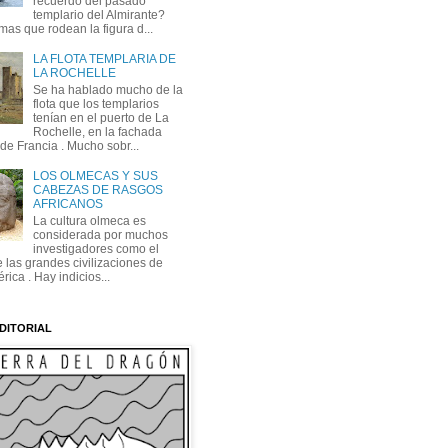
recuerdo del pasado
templario del Almirante?
mas que rodean la figura d...
LA FLOTA TEMPLARIA DE
LA ROCHELLE
Se ha hablado mucho de la
flota que los templarios
tenían en el puerto de La
Rochelle, en la fachada
 de Francia . Mucho sobr...
LOS OLMECAS Y SUS
CABEZAS DE RASGOS
AFRICANOS
La cultura olmeca es
considerada por muchos
investigadores como el
 las grandes civilizaciones de
ica . Hay indicios...
DITORIAL