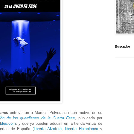
Buscador
rmes
entrevistan a Marcus Polvoranca con motivo de su
lión de los guardianes de la Cuarta Fase
, publicada por
ables.com
, y que ya pueden adquirir en la tienda virtual de
rerías de España (
librería Alzofora
,
librería Hojablanca
y