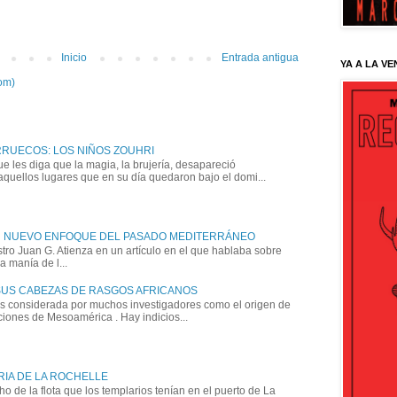
Inicio
Entrada antigua
YA A LA VE
om)
RRUECOS: LOS NIÑOS ZOUHRI
e les diga que la magia, la brujería, desapareció
quellos lugares que en su día quedaron bajo el domi...
N NUEVO ENFOQUE DEL PASADO MEDITERRÁNEO
ro Juan G. Atienza en un artículo en el que hablaba sobre
 manía de l...
SUS CABEZAS DE RASGOS AFRICANOS
es considerada por muchos investigadores como el origen de
aciones de Mesoamérica . Hay indicios...
RIA DE LA ROCHELLE
 de la flota que los templarios tenían en el puerto de La