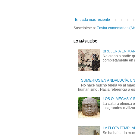
Entrada más reciente
Suscribirse a:
Enviar comentarios (At
LO MÁS LEÍDO
BRUJERÍA EN MA
No crean a nadie qu
completamente en a
SUMERIOS EN ANDALUCÍA, U
No hace mucho releía yo al maest
humanismo . Hacía referencia a esa
LOS OLMECAS Y 
La cultura olmeca 
las grandes civiliz
LA FLOTA TEMPLA
Se ha hablado mucho