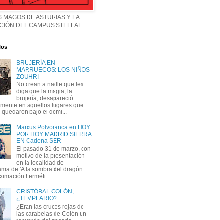
 MAGOS DE ASTURIAS Y LA
CIÓN DEL CAMPUS STELLAE
los
BRUJERÍA EN
MARRUECOS: LOS NIÑOS
ZOUHRI
No crean a nadie que les
diga que la magia, la
brujería, desapareció
mente en aquellos lugares que
 quedaron bajo el domi...
Marcus Polvoranca en HOY
POR HOY MADRID SIERRA
EN Cadena SER
El pasado 31 de marzo, con
motivo de la presentación
en la localidad de
ma de 'A la sombra del dragón:
ximación herméti...
CRISTÓBAL COLÓN,
¿TEMPLARIO?
¿Eran las cruces rojas de
las carabelas de Colón un