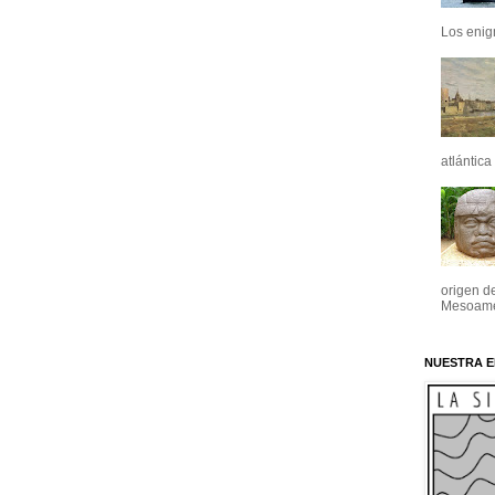
Los enig
atlántica
origen de
Mesoamér
NUESTRA E