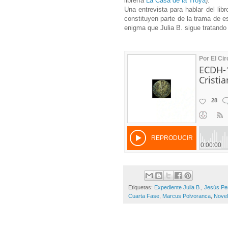
librería
La Casa de la Troya
).
Una entrevista para hablar del li
constituyen parte de la trama de es
enigma que Julia B. sigue tratando
Etiquetas:
Expediente Julia B.
,
Jesús Per
Cuarta Fase
,
Marcus Polvoranca
,
Nove