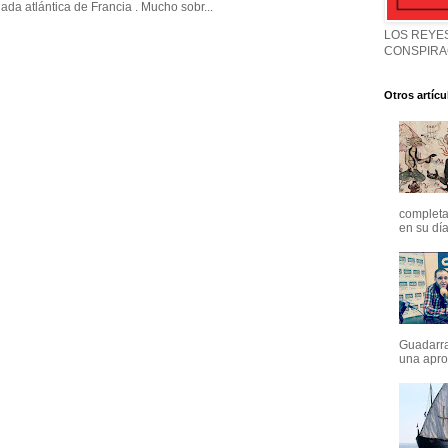
ada atlántica de Francia . Mucho sobr...
LOS REYES
CONSPIRA
Otros artícu
completa
en su día
Guadarra
una apro