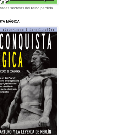
adas secretas del reino perdido
STA MÁGICA