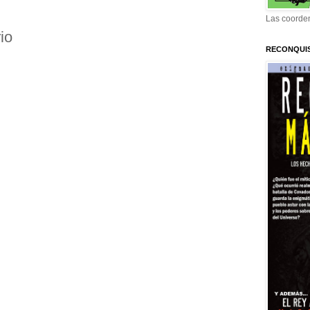
Las coorden
io
RECONQUI