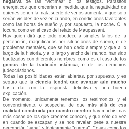
negativa
de las “víctimas” o los testigos. Parásitos
energéticos que crecerían a medida que la negatividad de
quienes tienen la mala suerte de verlos aumenta, y que sólo
serían visibles de vez en cuando, en condiciones favorables
como las horas de sueño y, por supuesto, la noche. O la
locura, como en el caso del relato de Maupassant.
Hay quien dirá que todo obedece a simples fallos de la
percepción, magnificados por situaciones de sueño, o de
problemas mentales, que se han dado siempre y que a lo
largo de la historia, y a lo largo y ancho del mundo, han sido
bautizados con diferentes nombres, como es el caso de los
genios de la tradición islámica
, o de los demonios
judeocristianos.
Todas las posibilidades están abiertas, por supuesto, y es
seguro que
la ciencia tendrá que avanzar aún mucho
hasta dar con la respuesta definitiva y una buena
explicación.
De momento, únicamente tenemos los testimonios, y el
convencimiento, o sospecha, de que
más allá de esa
realidad construida por nuestro cerebro
hay muchísimas
más cosas de las que creemos conocer, y que sólo de vez
en cuando se escapan y se nos revelan pese a nuestra
percepción “sana" y lógicamente "cuerda". Cosas como los