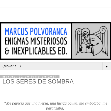
▼
martes, 22 de julio de 2014
LOS SERES DE SOMBRA
“Me parecía que una fuerza, una fuerza oculta, me embotaba, me
paralizaba,