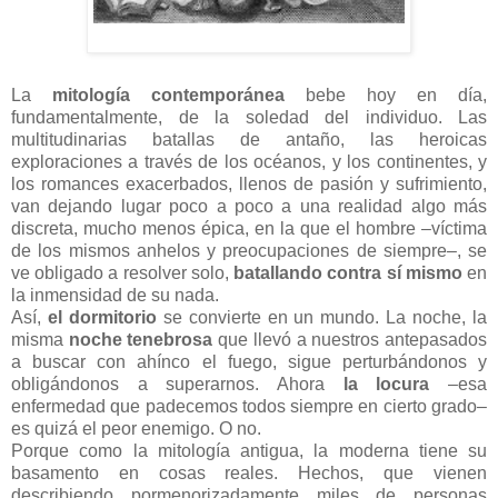
La
mitología contemporánea
bebe hoy en día,
fundamentalmente, de la soledad del individuo. Las
multitudinarias batallas de antaño, las heroicas
exploraciones a través de los océanos, y los continentes, y
los romances exacerbados, llenos de pasión y sufrimiento,
van dejando lugar poco a poco a una realidad algo más
discreta, mucho menos épica, en la que el hombre –víctima
de los mismos anhelos y preocupaciones de siempre–, se
ve obligado a resolver solo,
batallando contra sí mismo
en
la inmensidad de su nada.
Así,
el dormitorio
se convierte en un mundo. La noche, la
misma
noche tenebrosa
que llevó a nuestros antepasados
a buscar con ahínco el fuego, sigue perturbándonos y
obligándonos a superarnos. Ahora
la locura
–esa
enfermedad que padecemos todos siempre en cierto grado–
es quizá el peor enemigo. O no.
Porque como la mitología antigua, la moderna tiene su
basamento en cosas reales. Hechos, que vienen
describiendo pormenorizadamente miles de personas