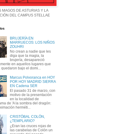
 MAGOS DE ASTURIAS Y LA
CIÓN DEL CAMPUS STELLAE
los
BRUJERÍA EN
MARRUECOS: LOS NIÑOS
ZOUHRI
No crean a nadie que les
diga que la magia, la
brujería, desapareció
mente en aquellos lugares que
 quedaron bajo el domi...
Marcus Polvoranca en HOY
POR HOY MADRID SIERRA
EN Cadena SER
El pasado 31 de marzo, con
motivo de la presentación
en la localidad de
ma de 'A la sombra del dragón:
ximación herméti...
CRISTÓBAL COLÓN,
¿TEMPLARIO?
¿Eran las cruces rojas de
las carabelas de Colón un