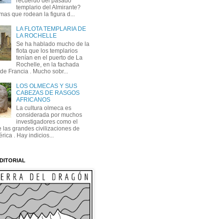
recuerdo del pasado
templario del Almirante?
mas que rodean la figura d...
LA FLOTA TEMPLARIA DE
LA ROCHELLE
Se ha hablado mucho de la
flota que los templarios
tenían en el puerto de La
Rochelle, en la fachada
 de Francia . Mucho sobr...
LOS OLMECAS Y SUS
CABEZAS DE RASGOS
AFRICANOS
La cultura olmeca es
considerada por muchos
investigadores como el
 las grandes civilizaciones de
ica . Hay indicios...
DITORIAL