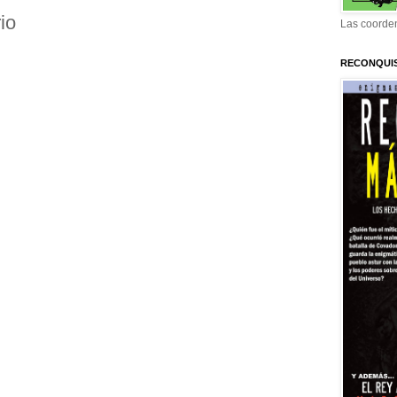
io
Las coorden
RECONQUI