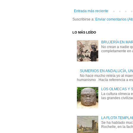
Entrada más reciente
Suscribirse a:
Enviar comentarios (At
LO MÁS LEÍDO
BRUJERÍA EN MA
No crean a nadie qu
completamente en a
SUMERIOS EN ANDALUCÍA, U
No hace mucho releía yo al maest
humanismo . Hacía referencia a esa
LOS OLMECAS Y 
La cultura olmeca 
las grandes civiliz
LA FLOTA TEMPLA
Se ha hablado mucho
Rochelle, en la fach