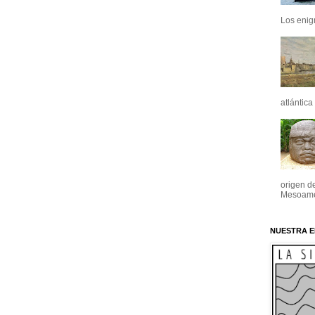
Los enig
atlántica
origen de
Mesoamér
NUESTRA E