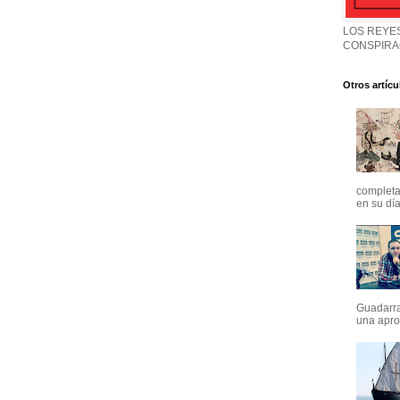
LOS REYES
CONSPIRA
Otros artícu
completa
en su día
Guadarra
una apro