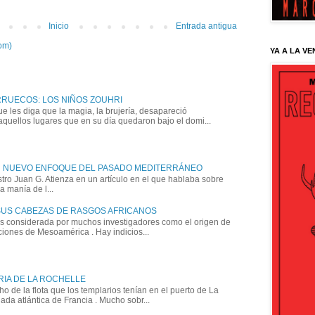
Inicio
Entrada antigua
om)
YA A LA VE
RRUECOS: LOS NIÑOS ZOUHRI
e les diga que la magia, la brujería, desapareció
quellos lugares que en su día quedaron bajo el domi...
N NUEVO ENFOQUE DEL PASADO MEDITERRÁNEO
ro Juan G. Atienza en un artículo en el que hablaba sobre
 manía de l...
SUS CABEZAS DE RASGOS AFRICANOS
es considerada por muchos investigadores como el origen de
aciones de Mesoamérica . Hay indicios...
RIA DE LA ROCHELLE
 de la flota que los templarios tenían en el puerto de La
ada atlántica de Francia . Mucho sobr...