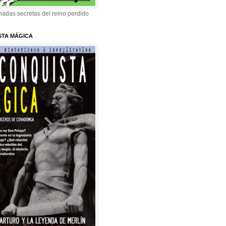
adas secretas del reino perdido
STA MÁGICA