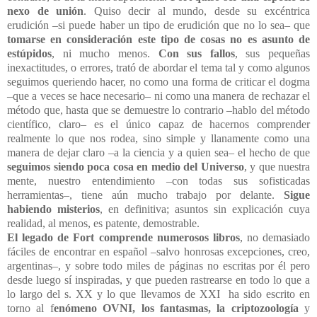
nexo de unión
. Quiso decir al mundo, desde su excéntrica
erudición –si puede haber un tipo de erudición que no lo sea– que
tomarse en consideración este tipo de cosas no es asunto de
estúpidos
, ni mucho menos.
Con sus fallos
, sus pequeñas
inexactitudes, o errores
, trató de abordar el tema tal y como algunos
seguimos queriendo hacer, no como una forma de criticar el dogma
–que a veces se hace necesario– ni como una manera de rechazar el
método que, hasta que se demuestre lo contrario –hablo del método
científico, claro– es el único capaz de hacernos comprender
realmente lo que nos rodea, sino simple y llanamente como una
manera de dejar claro
–a la ciencia y a quien sea
– el hecho de que
seguimos siendo poca cosa en medio del Universo
, y que nuestra
mente, nuestro entendimiento
–
con todas sus sofisticadas
herramienta
s
–
, tiene aún mucho trabajo por delante.
Sigue
habiendo misterios
, en definitiva; asuntos sin explicación cuya
realidad, al menos, es patente, demostrable.
El legado de Fort comprende numerosos libros
, no demasiado
fáciles de encontrar en español –salvo honrosas excepciones, creo,
argentinas–, y sobre todo miles de páginas no escritas por él pero
desde luego sí inspiradas, y que pueden rastrearse en todo lo que a
lo largo del s. XX y lo que llevamos de XXI ha sido escrito en
torno al f
enómeno OVNI, los fantasmas, la criptozoología
y